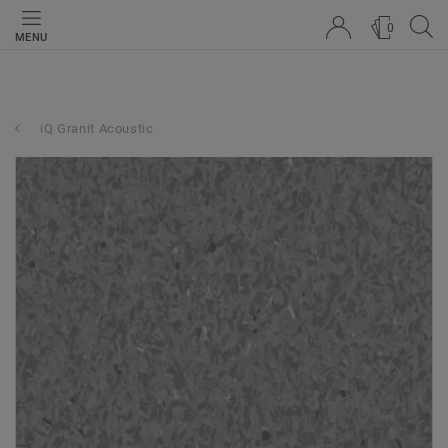
0
MENU
iQ Granit Acoustic