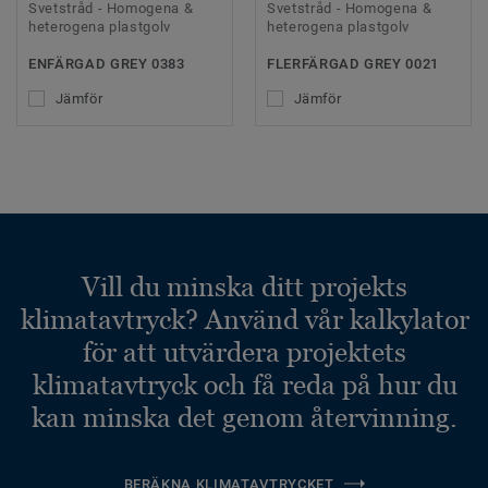
Svetstråd - Homogena &
Svetstråd - Homogena &
heterogena plastgolv
heterogena plastgolv
ENFÄRGAD GREY 0383
FLERFÄRGAD GREY 0021
Jämför
Jämför
Vill du minska ditt projekts
klimatavtryck? Använd vår kalkylator
för att utvärdera projektets
klimatavtryck och få reda på hur du
kan minska det genom återvinning.
BERÄKNA KLIMATAVTRYCKET