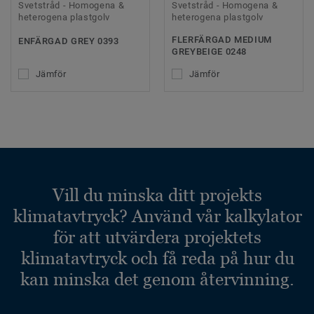
Svetstråd - Homogena &
Svetstråd - Homogena &
heterogena plastgolv
heterogena plastgolv
FLERFÄRGAD MEDIUM
ENFÄRGAD GREY 0393
GREYBEIGE 0248
Jämför
Jämför
Vill du minska ditt projekts
klimatavtryck? Använd vår kalkylator
för att utvärdera projektets
klimatavtryck och få reda på hur du
kan minska det genom återvinning.