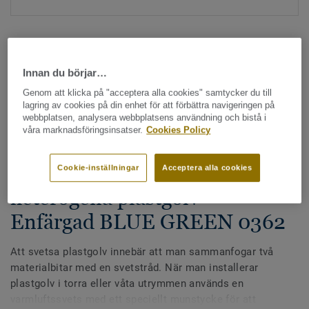
Innan du börjar…
Genom att klicka på "acceptera alla cookies" samtycker du till
lagring av cookies på din enhet för att förbättra navigeringen på
Hela kollektionen - LRV och NCS (1355)
webbplatsen, analysera webbplatsens användning och bistå i
våra marknadsföringsinsatser.
Cookies Policy
Alla tillbehör
|
Svetstråd
Svetstråd - Homogena &
Cookie-inställningar
Acceptera alla cookies
heterogena plastgolv -
Enfärgad BLUE GREEN 0362
Att svetsa plastgolv innebär att man sammanfogar två
materialbitar med en svetstråd. När man installerar
plastgolv i torra eller våta utrymmen används en
varmluftssvets med ett speciellt munstycke för att