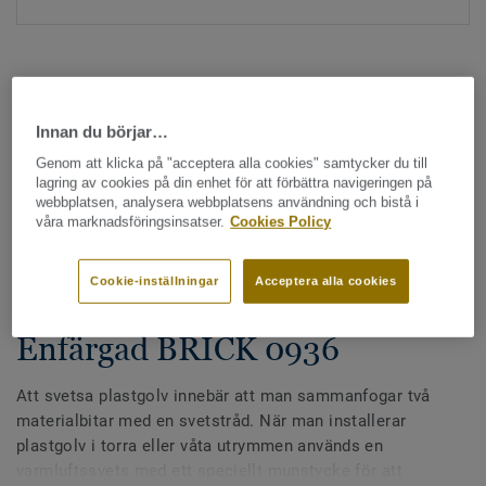
Innan du börjar…
Genom att klicka på "acceptera alla cookies" samtycker du till
Hela kollektionen - LRV och NCS (1355)
lagring av cookies på din enhet för att förbättra navigeringen på
webbplatsen, analysera webbplatsens användning och bistå i
våra marknadsföringsinsatser.
Cookies Policy
Alla tillbehör
|
Svetstråd
Svetstråd - Homogena &
Cookie-inställningar
Acceptera alla cookies
heterogena plastgolv -
Enfärgad BRICK 0936
Att svetsa plastgolv innebär att man sammanfogar två
materialbitar med en svetstråd. När man installerar
plastgolv i torra eller våta utrymmen används en
varmluftssvets med ett speciellt munstycke för att