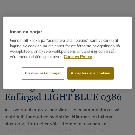
Innan du börjar…
Genom att klicka på "acceptera alla cookies" samtycker du till
lagring av cookies på din enhet för att förbättra navigeringen på
Hela kollektionen - LRV och NCS (1355)
webbplatsen, analysera webbplatsens användning och bistå i
våra marknadsföringsinsatser.
Cookies Policy
Alla tillbehör
|
Svetstråd
Svetstråd - Homogena &
Cookie-inställningar
Acceptera alla cookies
heterogena plastgolv -
Enfärgad LIGHT BLUE 0386
Att svetsa plastgolv innebär att man sammanfogar två
materialbitar med en svetstråd. När man installerar
plastgolv i torra eller våta utrymmen används en
varmluftssvets med ett speciellt munstycke för att