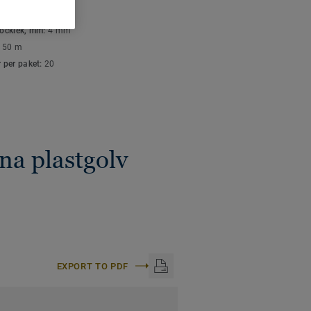
K- OCH
ish.
SPECIFIKATIONER
tjocklek, mm:
4 mm
är lätta att hålla rena
:
50 m
mellan golven. Våra
r per paket:
20
e kan framhäva,
d materialen de
na plastgolv
EXPORT TO PDF