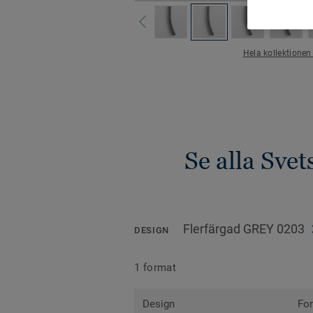
Hela kollektionen
Se alla Sve
Flerfärgad GREY 0203
DESIGN
1 format
Design
Fo