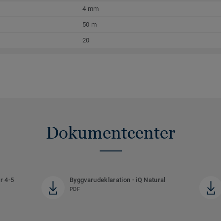
4 mm
50 m
20
Dokumentcenter
r 4-5
Byggvarudeklaration - iQ Natural
PDF