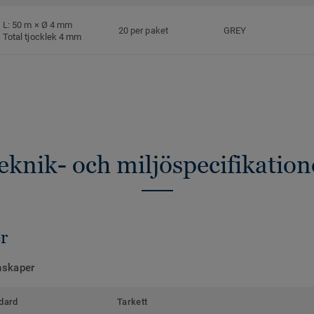
L: 50 m × Ø 4 mm
20 per paket
GREY
Total tjocklek 4 mm
eknik- och miljöspecifikation
r
nskaper
dard
Tarkett