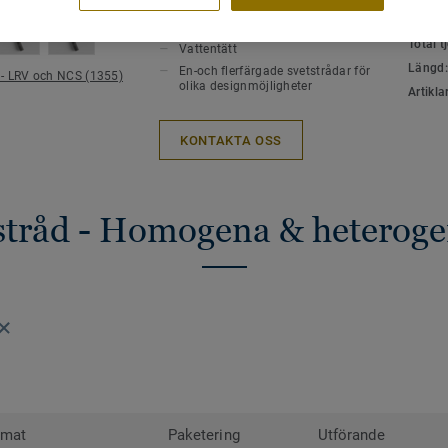
VIKTIGA EGENSKAPER
TEKNI
ytor i offentliga miljöer för en perfekt fin
MILJÖ
Varmluftssvets
Total 
Vattentätt
Ytor som är sammanfogade med svetstråd 
Längd
En-och flerfärgade svetstrådar för
 - LRV och NCS (1355)
eftersom smuts inte fastnar i skarvarna 
olika designmöjligheter
Artikla
svetstrådar finns i alla möjliga färger. D
kontrastrera , dölja eller gå ton i ton me
KONTAKTA OSS
sammanfogar.
tstråd - Homogena & heteroge
rmat
Paketering
Utförande