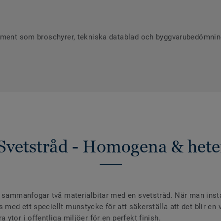
ument som broschyrer, tekniska datablad och byggvarubedömninga
Svetstråd - Homogena & hete
 sammanfogar två materialbitar med en svetstråd. När man install
ed ett speciellt munstycke för att säkerställa att det blir en va
ytor i offentliga miljöer för en perfekt finish.