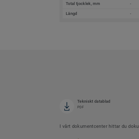
Total tjocklek, mm
-
Längd
-
Tekniskt datablad
PDF
I vårt dokumentcenter hittar du dok