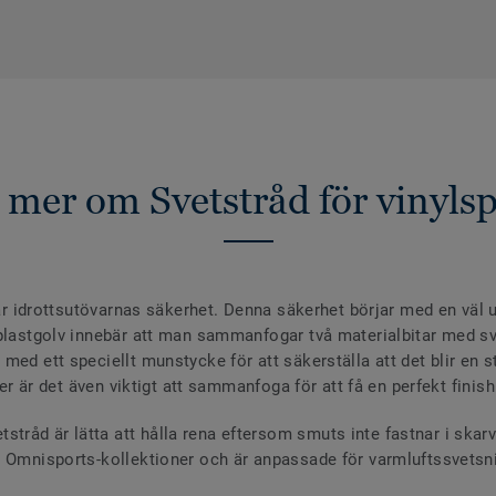
 mer om Svetstråd för vinyls
mjar idrottsutövarnas säkerhet. Denna säkerhet börjar med en väl
 plastgolv innebär att man sammanfogar två materialbitar med sv
med ett speciellt munstycke för att säkerställa att det blir en 
öer är det även viktigt att sammanfoga för att få en perfekt finish
råd är lätta att hålla rena eftersom smuts inte fastnar i skarv
a Omnisports-kollektioner och är anpassade för varmluftssvetsn