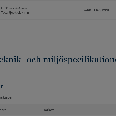
L: 50 m × Ø 4 mm
DARK TURQUOISE
Total tjocklek 4 mm
eknik- och miljöspecifikation
r
nskaper
dard
Tarkett