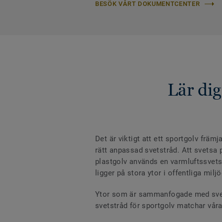
BESÖK VÅRT DOKUMENTCENTER
Lär dig
Det är viktigt att ett sportgolv frä
rätt anpassad svetstråd. Att svetsa
plastgolv används en varmluftssvets 
ligger på stora ytor i offentliga milj
Ytor som är sammanfogade med svetst
svetstråd för sportgolv matchar vår