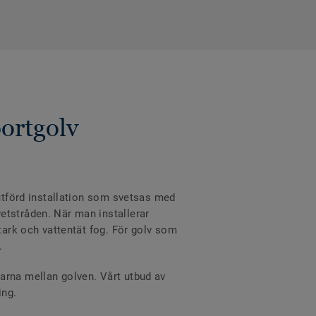
portgolv
 utförd installation som svetsas med
etstråden. När man installerar
stark och vattentät fog. För golv som
.
arna mellan golven. Vårt utbud av
ing.