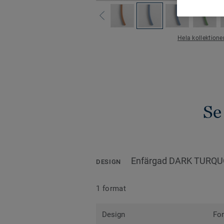
Hela kollektion
Se
Enfärgad DARK TURQU
DESIGN
1 format
Design
Fo