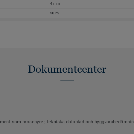
4 mm
50 m
Dokumentcenter
ument som broschyrer, tekniska datablad och byggvarubedömninga