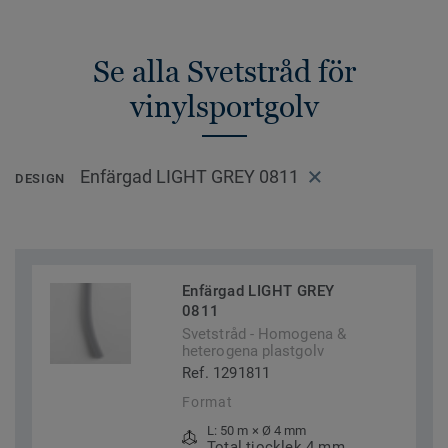
Se alla Svetstråd för
vinylsportgolv
Enfärgad LIGHT GREY 0811
DESIGN
Enfärgad LIGHT GREY
0811
Svetstråd - Homogena &
heterogena plastgolv
Ref. 1291811
Format
L: 50 m × Ø 4 mm
Total tjocklek 4 mm