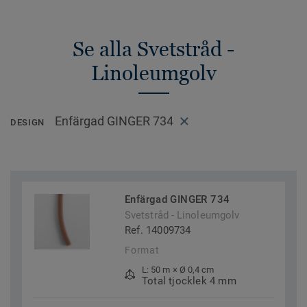
Se alla Svetstråd -
Linoleumgolv
Enfärgad GINGER 734
DESIGN
Enfärgad GINGER 734
Svetstråd - Linoleumgolv
Ref. 14009734
Format
L: 50 m × Ø 0,4 cm
Total tjocklek 4 mm