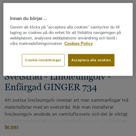
Innan du börjar…
Genom att klicka på "acceptera alla cookies" samtycker du till
lagring av cookies på din enhet för att förbättra navigeringen på
webbplatsen, analysera webbplatsens användning och bistå i
våra marknadsföringsinsatser.
Cookies Policy
Hela kollektionen - LRV och NCS (87)
Cookie-inställningar
Acceptera alla cookies
Alla tillbehör
|
Svetstråd
Svetstråd - Linoleumgolv -
Enfärgad GINGER 734
Att svetsa linoleumgolv innebär att man sammanfogar två
materialbitar med en svetstråd. När man installerar
linoleumgolv används en varmluftssvets och det är viktigt
att sammanfoga golv som ligger på stora ytor i offentliga
Se mer
miljöer för en perfekt finish.