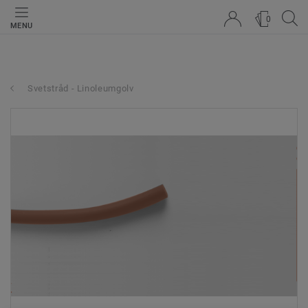
0
MENU
Svetstråd - Linoleumgolv