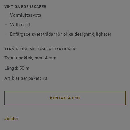
Ytor som är sammanfogade med svetstråd är lätta att hålla
VIKTIGA EGENSKAPER
rena eftersom smuts inte fastnar i skarvarna mellan
Varmluftssvets
golven. Våra svetstrådar finns i alla möjliga färger. De kan
Vattentätt
framhäva, kontrastrera , dölja eller gå ton i ton med
materialen de sammanfogar.
Enfärgade svetstrådar för olika designmöjligheter
TEKNIK- OCH MILJÖSPECIFIKATIONER
Total tjocklek, mm:
4 mm
Längd:
50 m
Artiklar per paket:
20
KONTAKTA OSS
Jämför