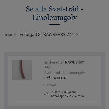
Se alla Svetstråd -
Linoleumgolv
Enfärgad STRAWBERRY 741
DESIGN
Enfärgad STRAWBERRY
741
Svetstråd - Linoleumgolv
Ref. 14009741
Format
L: 50 m × Ø 0,4 cm
Total tjocklek 4 mm