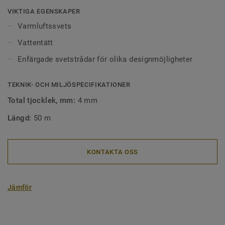
Ytor som är sammanfogade med svetstråd är lätta att hålla
VIKTIGA EGENSKAPER
rena eftersom smuts inte fastnar i skarvarna mellan
Varmluftssvets
golven. Våra svetstrådar finns i alla möjliga färger. De kan
Vattentätt
framhäva, kontrastrera , dölja eller gå ton i ton med
materialen de sammanfogar.
Enfärgade svetstrådar för olika designmöjligheter
TEKNIK- OCH MILJÖSPECIFIKATIONER
Total tjocklek, mm:
4 mm
Längd:
50 m
KONTAKTA OSS
Jämför