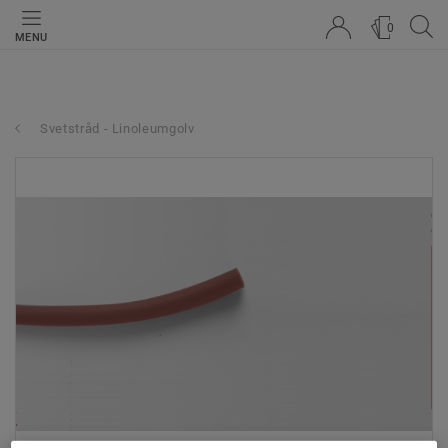
0
MENU
Svetstråd - Linoleumgolv