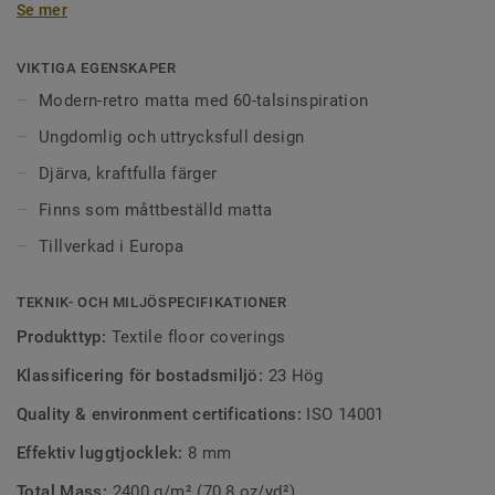
Se mer
tillsammans med mattans uttrycksfulla struktur skapar en
karaktäristisk stil som kan beskrivas som ungdomlig,
expressiv och retro.
VIKTIGA EGENSKAPER
Modern-retro matta med 60-talsinspiration
Ungdomlig och uttrycksfull design
Djärva, kraftfulla färger
Finns som måttbeställd matta
Tillverkad i Europa
TEKNIK- OCH MILJÖSPECIFIKATIONER
Produkttyp:
Textile floor coverings
Klassificering för bostadsmiljö:
23 Hög
Quality & environment certifications:
ISO 14001
Effektiv luggtjocklek:
8 mm
Total Mass:
2400 g/m² (70,8 oz/yd²)