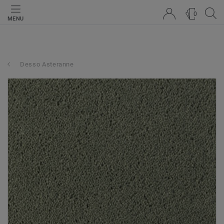
0
MENU
Desso Asteranne