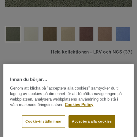
Hela kollektionen - LRV och NCS (37)
Heltäckningsmatta - rullvara
|
Måttbeställda mattor
Desso Asteranne - Asteranne
Innan du börjar…
A411 2903
Genom att klicka på "acceptera alla cookies" samtycker du till
lagring av cookies på din enhet för att förbättra navigeringen på
webbplatsen, analysera webbplatsens användning och bistå i
våra marknadsföringsinsatser.
Cookies Policy
Desso Asteranne är en iögonfallande, lyxig velourmatta
som passar perfekt för att skapa ett stilfullt intryck i
Cookie-inställningar
Acceptera alla cookies
kommersiella miljöer. Den breda färgpaletten med 37
nyanser sträcker sig från djupa, livfulla nyanser till mer