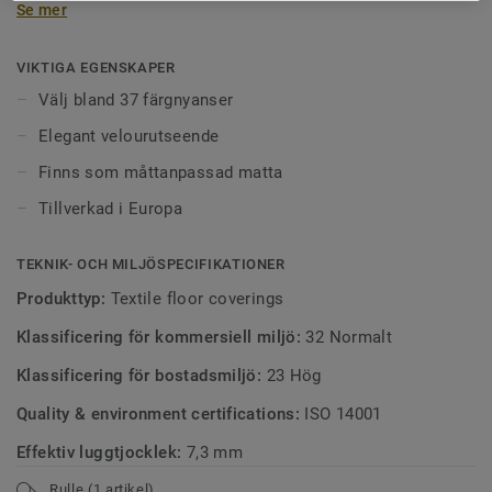
Se mer
nedtonade beige- och gråskalor – idealiska för allt från
styrelserum till entréer och kontor.
VIKTIGA EGENSKAPER
Välj bland 37 färgnyanser
Elegant velourutseende
Finns som måttanpassad matta
Tillverkad i Europa
TEKNIK- OCH MILJÖSPECIFIKATIONER
Produkttyp:
Textile floor coverings
Klassificering för kommersiell miljö:
32 Normalt
Klassificering för bostadsmiljö:
23 Hög
Quality & environment certifications:
ISO 14001
Effektiv luggtjocklek:
7,3 mm
Rulle (1 artikel)