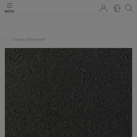
0
MENU
Desso Asteranne