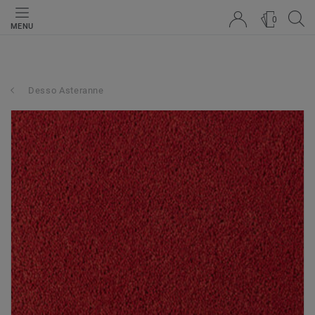
0
MENU
Desso Asteranne