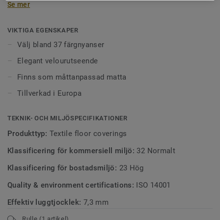
Se mer
nedtonade beige- och gråskalor – idealiska för allt från
styrelserum till entréer och kontor.
VIKTIGA EGENSKAPER
Välj bland 37 färgnyanser
Elegant velourutseende
Finns som måttanpassad matta
Tillverkad i Europa
TEKNIK- OCH MILJÖSPECIFIKATIONER
Produkttyp:
Textile floor coverings
Klassificering för kommersiell miljö:
32 Normalt
Klassificering för bostadsmiljö:
23 Hög
Quality & environment certifications:
ISO 14001
Effektiv luggtjocklek:
7,3 mm
Rulle (1 artikel)