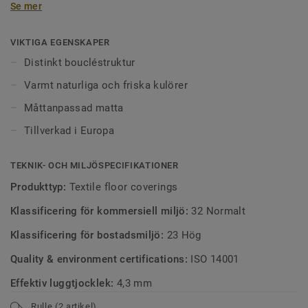
Se mer
accenter. Resultatet är en matta som känns både samtida
och tidlös.
VIKTIGA EGENSKAPER
Distinkt boucléstruktur
Varmt naturliga och friska kulörer
Måttanpassad matta
Tillverkad i Europa
TEKNIK- OCH MILJÖSPECIFIKATIONER
Produkttyp:
Textile floor coverings
Klassificering för kommersiell miljö:
32 Normalt
Klassificering för bostadsmiljö:
23 Hög
Quality & environment certifications:
ISO 14001
Effektiv luggtjocklek:
4,3 mm
Rulle (2 artikel)