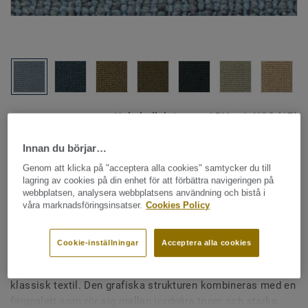
Hela kollektionen - LRV och NCS (17)
Innan du börjar…
Heltäckningsmatta - rullvara
|
Måttbeställda mattor
Desso Parade Studio - Studio
Genom att klicka på "acceptera alla cookies" samtycker du till
lagring av cookies på din enhet för att förbättra navigeringen på
B285 435
webbplatsen, analysera webbplatsens användning och bistå i
våra marknadsföringsinsatser.
Cookies Policy
Cookie-inställningar
Acceptera alla cookies
Grafisk struktur möter färgstark elegans. Parade Studio är
en kollektion med boucléstruktur - en modern tolkning av
klassisk textil. Den grafiska strukturen kombineras med en
färgpalett som rör sig mellan jordnära toner och starka