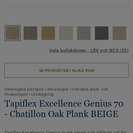
Hela kollektionen - LRV och NCS (25)
SE PRODUKTEN I OLIKA RUM
Heterogena plastgolv
|
Akustikgolv
|
Cirkulära plast- och
linoleumgolv
|
Lösläggning
Tapiflex Excellence Genius 70
- Chatillon Oak Plank BEIGE
Tapiflex Excellence Genius är ett smart och hållbart val för