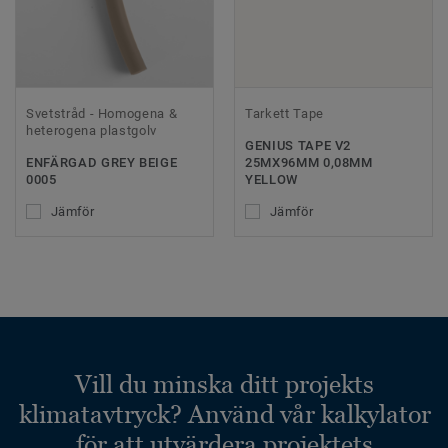
Svetstråd - Homogena &
Tarkett Tape
heterogena plastgolv
GENIUS TAPE V2
ENFÄRGAD GREY BEIGE
25MX96MM 0,08MM
0005
YELLOW
Jämför
Jämför
Vill du minska ditt projekts
klimatavtryck? Använd vår kalkylator
för att utvärdera projektets