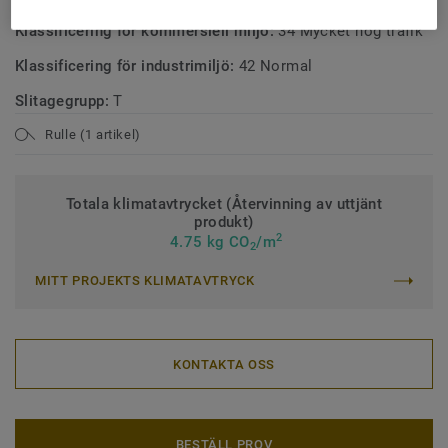
Klassificering för kommersiell miljö:
34 Mycket hög trafik
Klassificering för industrimiljö:
42 Normal
Slitagegrupp:
T
Rulle (1 artikel)
Totala klimatavtrycket (Återvinning av uttjänt
produkt)
2
4.75 kg CO
/m
2
MITT PROJEKTS KLIMATAVTRYCK
KONTAKTA OSS
BESTÄLL PROV