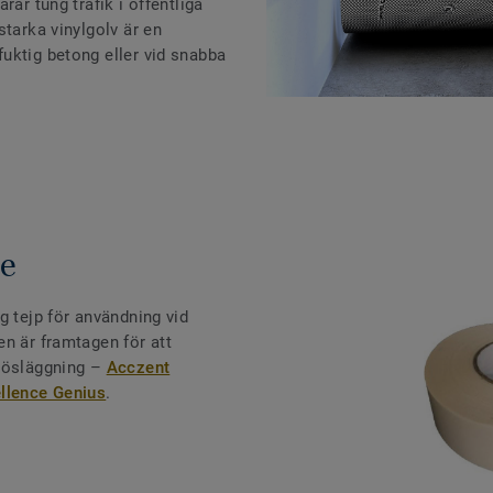
rar tung trafik i offentliga
starka vinylgolv är en
uktig betong eller vid snabba
pe
g tejp för användning vid
n är framtagen för att
 lösläggning –
Acczent
ellence Genius
.