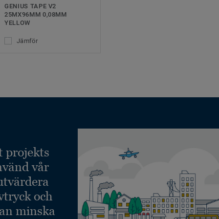
GENIUS TAPE V2
25MX96MM 0,08MM
YELLOW
Jämför
t projekts
nvänd vår
 utvärdera
vtryck och
kan minska