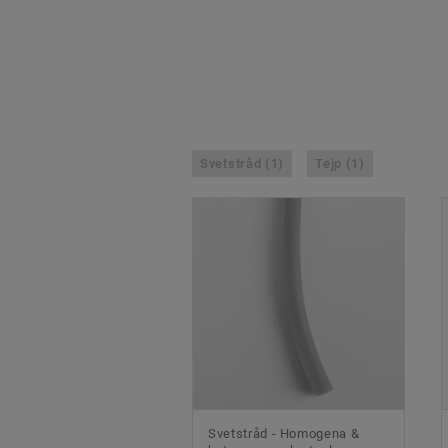
Svetstråd (1)
Tejp (1)
Svetstråd - Homogena &