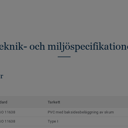
eknik- och miljöspecifikation
r
dard
Tarkett
SO 11638
PVC med baksidesbeläggning av skum
SO 11638
Type I