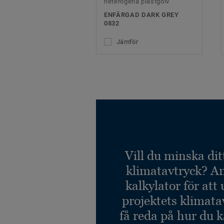
heterogena plastgolv
ENFÄRGAD DARK GREY
0832
Jämför
Vill du minska dit
klimatavtryck? A
kalkylator för att
projektets klimata
få reda på hur du 