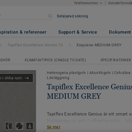
Kontaktformul
Telefonnummer
Detaljerad sökning
ce Genius 70
- Esquisse MEDI
spiration & referenser
Support & Service
Dokument
Tapiflex Excellence Genius 70
Esquisse MEDIUM GREY
BEHÖR
KLIMATAVTRYCK (CRADLE TO GATE)
SPECIFIKATIONER
Heterogena plastgolv
|
Akustikgolv
|
Cirkulära
Lösläggning
 i olika rum
Tapiflex Excellence Geniu
MEDIUM GREY
Tapiflex Excellence Genius är ett smart oc
lösläggning av golv i offentlig miljö – b
Se mer
till snabba renoveringar. Denna version i