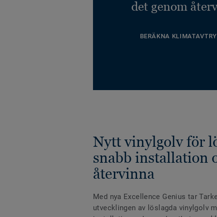
det genom återv
BERÄKNA KLIMATAVTRY
Nytt vinylgolv för 
snabb installation o
återvinna
Med nya Excellence Genius tar Tarkett
utvecklingen av löslagda vinylgolv 