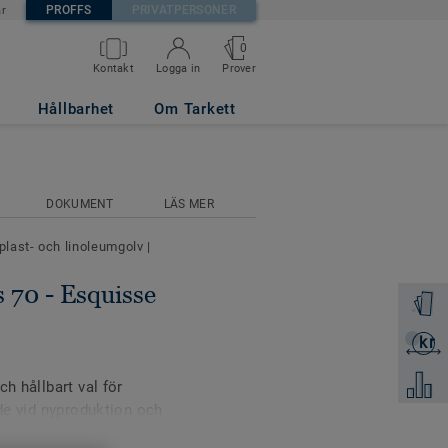
PROFFS
PRIVATPERSONER
är
0
Prover
Kontakt
Logga in
UM GREY
Hållbarhet
Om Tarkett
DOKUMENT
LÄS MER
 plast- och linoleumgolv
|
s 70 - Esquisse
Beställ 
kr
Skicka 
Jämför
h hållbart val för
åde vid nyproduktion och
 akustikutförande passar