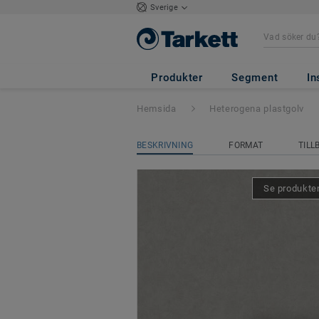
Sverige
Tapiflex Excellen
Produkter
Segment
In
Hemsida
Heterogena plastgolv
BESKRIVNING
FORMAT
TILL
Se produkten