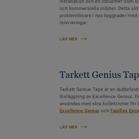
installation och en robusthet som kla
och kommersiella miljöer. Detta slit
problemlösare i nya byggnader med f
renoveringar.
LÄS MER
Tarkett Genius Ta
Tarkett Genius Tape är en dubbelsidi
lösläggning av Excellence Genius. De
användas med våra kollektioner för
Excellence Genius
och
Tapiflex Exc
LÄS MER