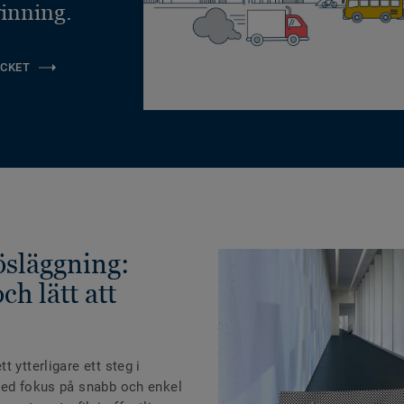
inning.
CKET
lösläggning:
ch lätt att
 ytterligare ett steg i
med fokus på snabb och enkel