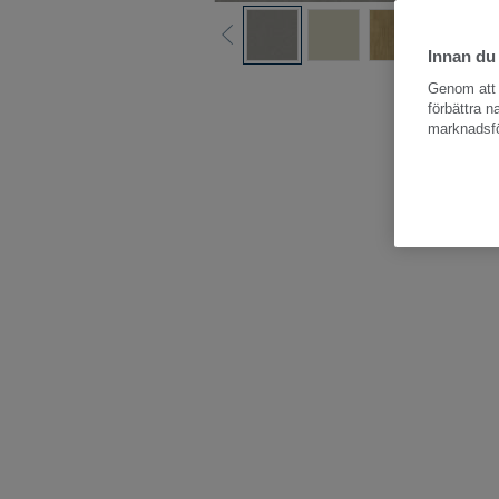
Innan du
Hela kollektio
Genom att k
förbättra 
marknadsfö