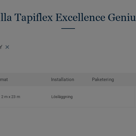
alla Tapiflex Excellence Geniu
Y
rmat
Installation
Paketering
2 m x 23 m
Lösläggning