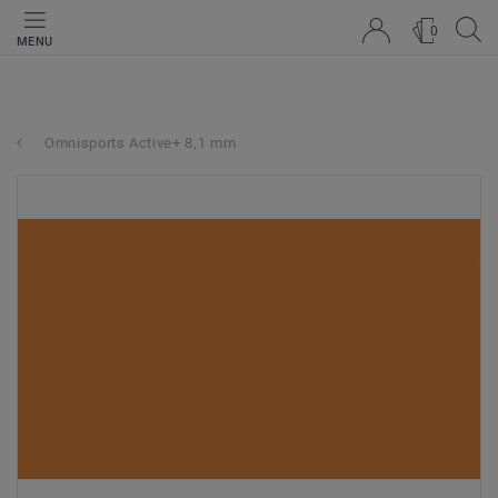
0
MENU
Omnisports Active+ 8,1 mm