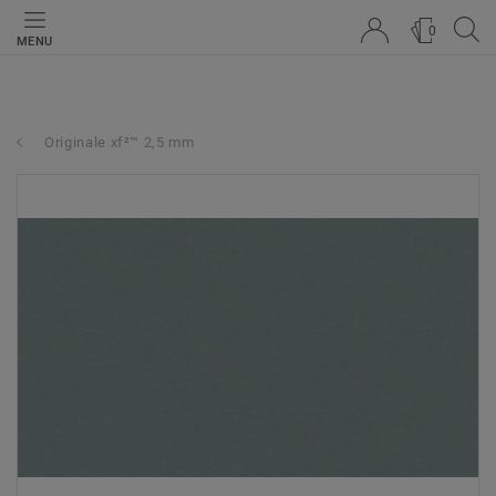
0
MENU
Originale xf²™ 2,5 mm