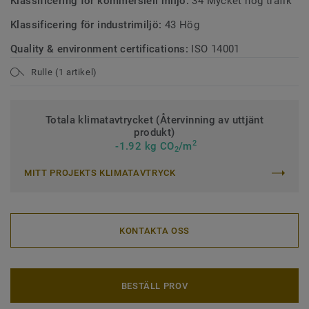
Klassificering för kommersiell miljö:
34 Mycket hög trafik
Klassificering för industrimiljö:
43 Hög
Quality & environment certifications:
ISO 14001
Rulle (1 artikel)
Totala klimatavtrycket (Återvinning av uttjänt
produkt)
2
-1.92 kg CO
/m
2
MITT PROJEKTS KLIMATAVTRYCK
KONTAKTA OSS
BESTÄLL PROV