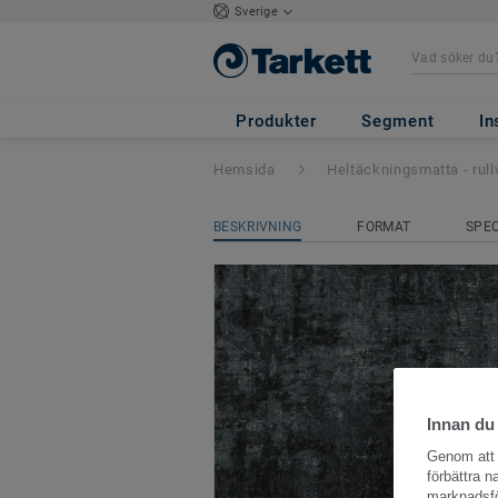
Sverige
DESSO & Ex Natu
Produkter
Segment
In
Hemsida
Heltäckningsmatta - rull
BESKRIVNING
FORMAT
SPEC
Innan du
Genom att k
förbättra 
marknadsfö