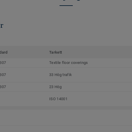
r
dard
Tarkett
307
Textile floor coverings
307
33 Hög trafik
307
23 Hög
ISO 14001