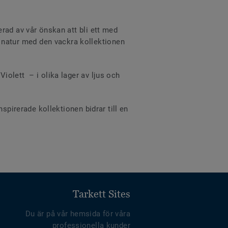
rad av vår önskan att bli ett med
natur med den vackra kollektionen
olett – i olika lager av ljus och
spirerade kollektionen bidrar till en
Tarkett Sites
Du är på vår hemsida för våra
professionella kunder