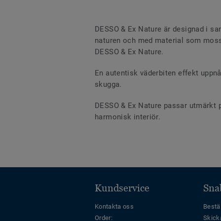
DESSO & Ex Nature är designad i sama
naturen och med material som moss
DESSO & Ex Nature.
En autentisk väderbiten effekt uppn
skugga.
DESSO & Ex Nature passar utmärkt på m
harmonisk interiör.
Kundservice
Sna
Kontakta oss
Bestäl
Order:
Skick