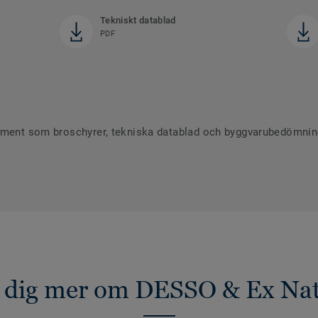
Tekniskt datablad
PDF
ument som broschyrer, tekniska datablad och byggvarubedömninga
 dig mer om DESSO & Ex Na