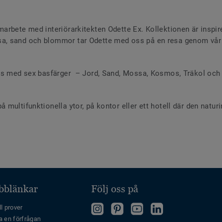
rbete med interiörarkitekten Odette Ex. Kollektionen är inspire
a, sand och blommor tar Odette med oss på en resa genom vår 
ås med sex basfärger – Jord, Sand, Mossa, Kosmos, Träkol och Vi
ultifunktionella ytor, på kontor eller ett hotell där den naturin
bblänkar
Följ oss på
"Följ
Follow
Follow
Follow
l prover
a en förfrågan
oss
us
us
us