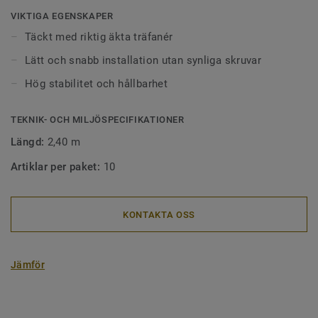
variationer i färg och struktur kan förekomma.
VIKTIGA EGENSKAPER
Täckt med riktig äkta träfanér
Lätt och snabb installation utan synliga skruvar
Hög stabilitet och hållbarhet
TEKNIK- OCH MILJÖSPECIFIKATIONER
Längd:
2,40 m
Artiklar per paket:
10
KONTAKTA OSS
Jämför