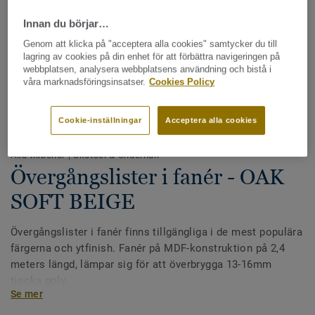
Innan du börjar…
Genom att klicka på "acceptera alla cookies" samtycker du till
lagring av cookies på din enhet för att förbättra navigeringen på
webbplatsen, analysera webbplatsens användning och bistå i
våra marknadsföringsinsatser.
Cookies Policy
Hela kollektionen - LRV och NCS (15)
Cookie-inställningar
Acceptera alla cookies
Alla tillbehör
|
Skötsel & Underhåll
Övergångslister i fanér - OAK
SOFT BEIGE
Övergångslister i fanér finns tillgängliga i de mest populära
färgerna och ytfinish. Fanér på MDF-konstruktion på 2,4
meters längd, lämpar sig för att överbrygga 13-16mm
tjocka golv.
Se mer
Trä är en naturlig produkt, tänk därför på att små