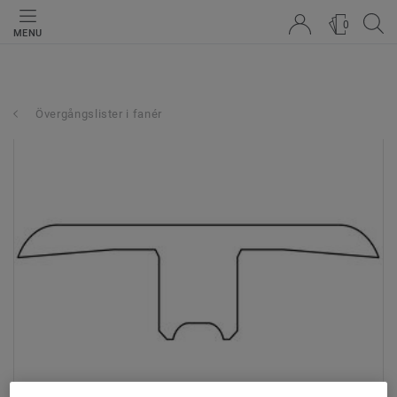
0
MENU
Övergångslister i fanér