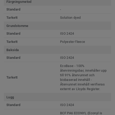
Färgningsmetod
Standard
-
Tarkett
Solution dyed
Grundstomme
Standard
ISO 2424
Tarkett
Polyester fleece
Baksida
Standard
ISO 2424
EcoBase - 100%
återvinningsbar, innehåller upp
till 91% återvunnet och
Tarkett
biobaserad innehåll -
Återvunnet innehåll verifieras
externt av Lloyds Register.
Lugg
Standard
ISO 2424
BCF PA6 ECONYL (Econyl is