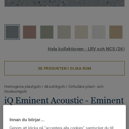
Hela kollektionen - LRV och NCS (26)
SE PRODUKTEN I OLIKA RUM
Homogena plastgolv
|
Akustikgolv
|
Cirkulära plast- och
linoleumgolv
iQ Eminent Acoustic - Eminent
DUSTY BLUE 0907
Innan du börjar…
iQ Eminent Akustik är speciellt framtagen för miljöer där
Genom att klicka på "acceptera alla cookies" samtycker du till