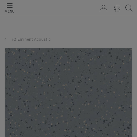
0
MENU
iQ Eminent Acoustic