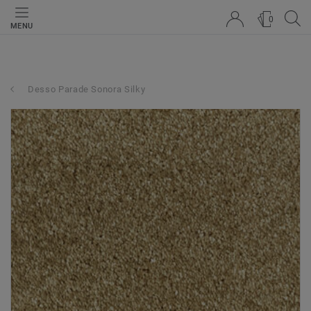
0
MENU
Desso Parade Sonora Silky