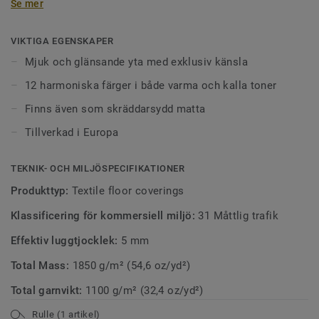
Se mer
mjuk, glänsande yta och finns som måttbeställd matta.
VIKTIGA EGENSKAPER
Mjuk och glänsande yta med exklusiv känsla
12 harmoniska färger i både varma och kalla toner
Finns även som skräddarsydd matta
Tillverkad i Europa
TEKNIK- OCH MILJÖSPECIFIKATIONER
Produkttyp:
Textile floor coverings
Klassificering för kommersiell miljö:
31 Måttlig trafik
Effektiv luggtjocklek:
5 mm
Total Mass:
1850 g/m² (54,6 oz/yd²)
Total garnvikt:
1100 g/m² (32,4 oz/yd²)
Rulle (1 artikel)