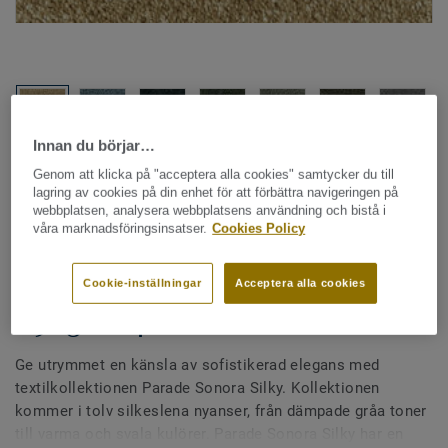
Innan du börjar…
Hela kollektionen - LRV och NCS (12)
Genom att klicka på "acceptera alla cookies" samtycker du till
lagring av cookies på din enhet för att förbättra navigeringen på
webbplatsen, analysera webbplatsens användning och bistå i
Heltäckningsmatta - rullvara
|
Måttbeställda mattor
våra marknadsföringsinsatser.
Cookies Policy
Desso Parade Sonora Silky -
Parade Sonora Silky AD26
Cookie-inställningar
Acceptera alla cookies
2923 T1 400
Ge utrymmet en känsla av sofistikerad elegans med
textilkollektionen Parade Sonora Silky. Kollektionen
kommer i tolv silkeslena nyanser, från dämpade gråa toner
till varma och svala kulörer. Parade Sonora Silky har en