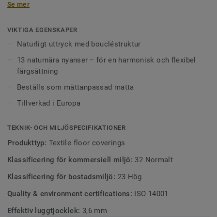
Se mer
Parade Lush lika bra i lantligt moderna miljöer som i mer
avskalade, urbana interiörer. De 13 noggrant samstämda
naturtonerna skapar en levande men samtidigt rofylld
VIKTIGA EGENSKAPER
atmosfär – idealisk för professionella miljöer där estetik
Naturligt uttryck med boucléstruktur
och funktion går hand i hand.
13 naturnära nyanser – för en harmonisk och flexibel
färgsättning
Beställs som måttanpassad matta
Tillverkad i Europa
TEKNIK- OCH MILJÖSPECIFIKATIONER
Produkttyp:
Textile floor coverings
Klassificering för kommersiell miljö:
32 Normalt
Klassificering för bostadsmiljö:
23 Hög
Quality & environment certifications:
ISO 14001
Effektiv luggtjocklek:
3,6 mm