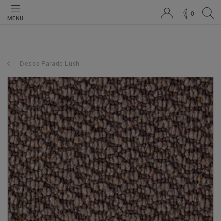
0
MENU
Desso Parade Lush