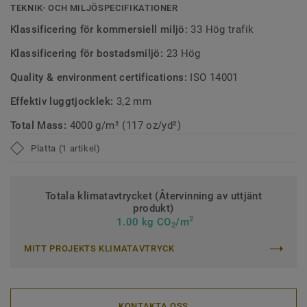
TEKNIK- OCH MILJÖSPECIFIKATIONER
Klassificering för kommersiell miljö:
33 Hög trafik
Klassificering för bostadsmiljö:
23 Hög
Quality & environment certifications:
ISO 14001
Effektiv luggtjocklek:
3,2 mm
Total Mass:
4000 g/m² (117 oz/yd²)
Platta (1 artikel)
Totala klimatavtrycket (Återvinning av uttjänt
produkt)
2
1.00 kg CO
/m
2
MITT PROJEKTS KLIMATAVTRYCK
KONTAKTA OSS