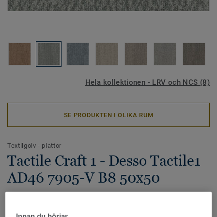
Hela kollektionen - LRV och NCS (8)
SE PRODUKTEN I OLIKA RUM
Textilgolv - plattor
Tactile Craft 1 - Desso Tactile1
AD46 7905-V B8 50x50
Tactile Craft är en kollektion exklusiva textilplattor i tre
olika designs med inspiration från naturens råa skönhet.
Innan du börjar…