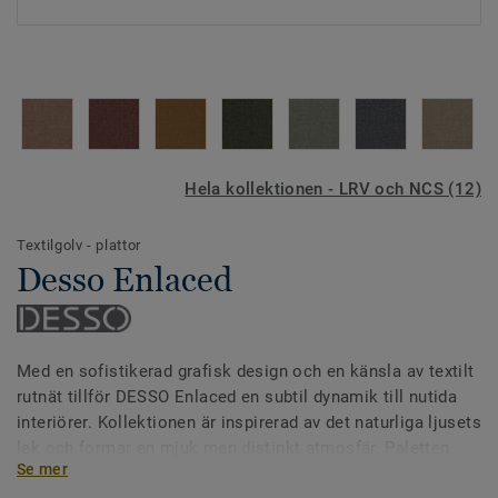
Hela kollektionen - LRV och NCS (12)
Textilgolv - plattor
Desso Enlaced
Med en sofistikerad grafisk design och en känsla av textilt
rutnät tillför DESSO Enlaced en subtil dynamik till nutida
interiörer. Kollektionen är inspirerad av det naturliga ljusets
lek och formar en mjuk men distinkt atmosfär. Paletten
Se mer
sträcker sig från dämpade neutrala toner till livfulla