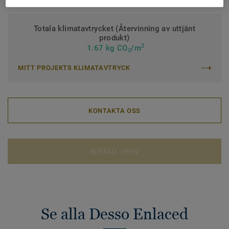
Totala klimatavtrycket (Återvinning av uttjänt
produkt)
2
1.67 kg CO
/m
2
MITT PROJEKTS KLIMATAVTRYCK
KONTAKTA OSS
BESTÄLL PROV
Se alla Desso Enlaced