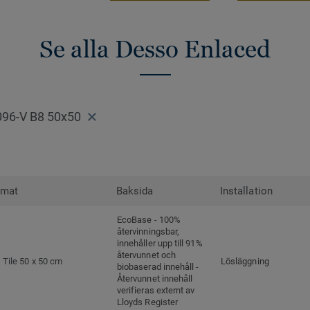
Se alla Desso Enlaced
096-V B8 50x50
rmat
Baksida
Installation
EcoBase - 100%
återvinningsbar,
innehåller upp till 91%
återvunnet och
Tile 50 x 50 cm
Lösläggning
biobaserad innehåll -
Återvunnet innehåll
verifieras externt av
Lloyds Register