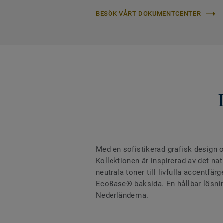
BESÖK VÅRT DOKUMENTCENTER
Med en sofistikerad grafisk design oc
Kollektionen är inspirerad av det na
neutrala toner till livfulla accentfär
EcoBase® baksida. En hållbar lösnin
Nederländerna.