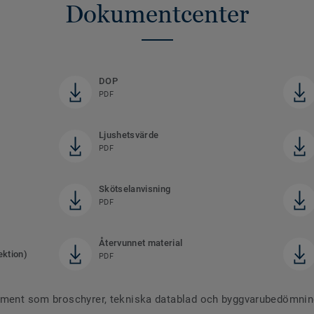
Dokumentcenter
DOP
PDF
Ljushetsvärde
PDF
Skötselanvisning
PDF
Återvunnet material
ektion)
PDF
ument som broschyrer, tekniska datablad och byggvarubedömninga