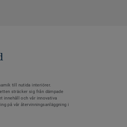
d
mik till nutida interiörer.
letten sträcker sig från dämpade
net innehåll och vår innovativa
ng på vår återvinningsanläggning i