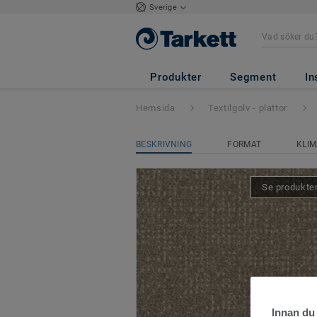
Sverige
Desso Enlaced
- 
Produkter
Segment
In
Hemsida
Textilgolv - plattor
BESKRIVNING
FORMAT
KLIM
Se produkten
Innan du