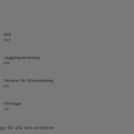
EPD
PDF
Läggningsanvisning
PDF
Texturer för 3D-användning
ZIP
Tif Image
TIF
r för alla våra produkter