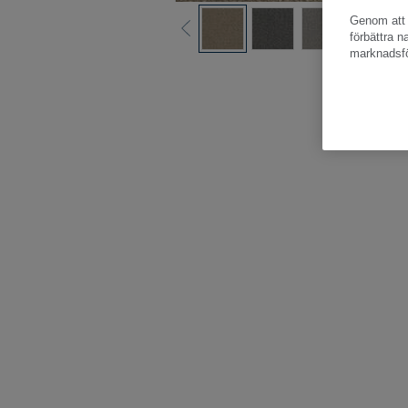
Genom att k
förbättra 
marknadsfö
Hela kollektio