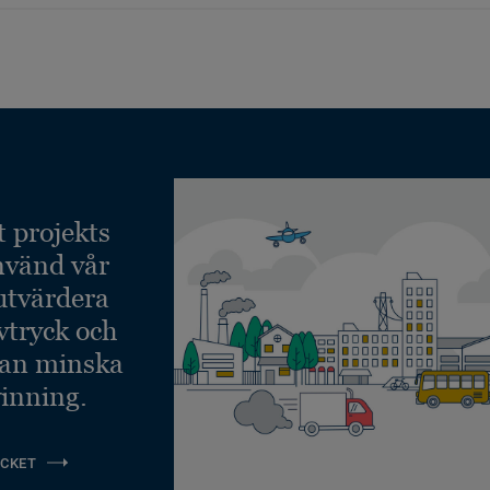
t projekts
nvänd vår
 utvärdera
vtryck och
kan minska
inning.
CKET