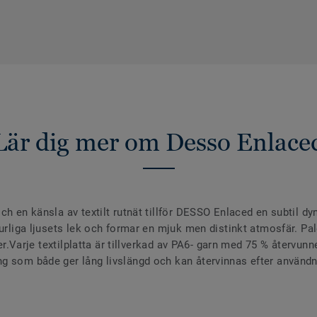
Lär dig mer om Desso Enlace
h en känsla av textilt rutnät tillför DESSO Enlaced en subtil dyna
turliga ljusets lek och formar en mjuk men distinkt atmosfär. Pa
ger.Varje textilplatta är tillverkad av PA6- garn med 75 % återvun
g som både ger lång livslängd och kan återvinnas efter användni