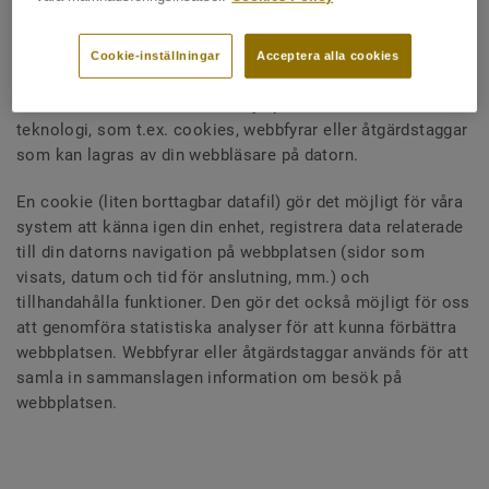
Cookie-inställningar
Acceptera alla cookies
Under ditt besök på
http://proffs.tarkett.se
, kan vi komma
att samla in information med hjälp av automatiserad
teknologi, som t.ex. cookies, webbfyrar eller åtgärdstaggar
som kan lagras av din webbläsare på datorn.
En cookie (liten borttagbar datafil) gör det möjligt för våra
system att känna igen din enhet, registrera data relaterade
till din datorns navigation på webbplatsen (sidor som
visats, datum och tid för anslutning, mm.) och
tillhandahålla funktioner. Den gör det också möjligt för oss
att genomföra statistiska analyser för att kunna förbättra
webbplatsen. Webbfyrar eller åtgärdstaggar används för att
samla in sammanslagen information om besök på
webbplatsen.