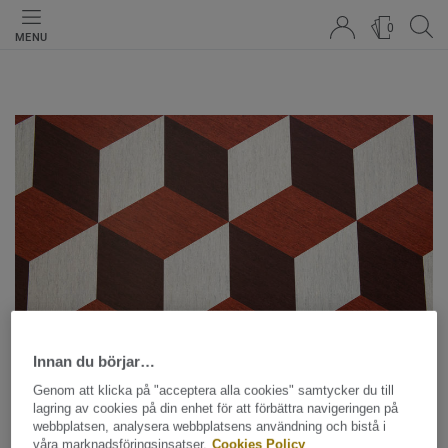
0
MENU
Cookies Policy
Innan du börjar…
Genom att klicka på "acceptera alla cookies" samtycker du till
lagring av cookies på din enhet för att förbättra navigeringen på
DELA
webbplatsen, analysera webbplatsens användning och bistå i
våra marknadsföringsinsatser.
Cookies Policy