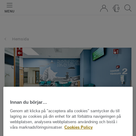
0
MENU
Hemsida
Innan du börjar…
Genom att klicka på "acceptera alla cookies" samtycker du till
lagring av cookies på din enhet för att förbättra navigeringen på
Design för en läkande
webbplatsen, analysera webbplatsens användning och bistå i
våra marknadsföringsinsatser.
Cookies Policy
miljö