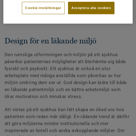
Cookie-inställningar
Acceptera alla cookies
DELA
Design för en läkande miljö
Den rumsliga utformningen och miljön på ett sjukhus
påverkar patienternas möjligheter att återhämta sig både
fysiskt och psykiskt. Ett sjukhus är också en stor
arbetsplats med många anställda som påverkas av hur
miljön omkring dem ser ut. God design kan bidra till både
en läkande patientmiljö och en bättre arbetsmiljö som
ökar motivation och minskar stress.
Att vistas på ett sjukhus kan lätt skapa en ökad oro hos
patienten som redan mår dåligt. En rådande trend är därför
att göra miljöerna mindre institutionella och mer
inspirerade av hotell och andra avkopplande miljöer. Om