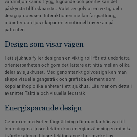
vårdmiljön känns trygg, lugnande och positiv kan det
påskynda tillfrisknandet. Valet av golv är en viktig del i
designprocessen. Interaktionen mellan färgsättning,
mönster och ljus skapar en emotionell inverkan på
patienten.
Design som visar vägen
I ett sjukhus fyller designen en viktig roll för att underlätta
orienterbarheten och göra det lättare att hitta mellan olika
delar av sjukhuset. Med genomtänkt golvdesign kan man
skapa visuella gångstråk och grafiska element som
kopplar ihop olika enheter i ett sjukhus. Läs mer om detta i
avsnittet Taktila och visuella ledstråk.
Energisparande design
Genom en medveten färgsättning där man tar hänsyn till
inredningens ljusreflektion kan energianvändningen minska
i vårdlokalerna. Ljusreflektion anger hur mycket av