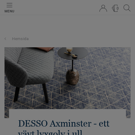
0
MENU
Hemsida
DESSO Axminster - ett
vävt lyxgolv i ull