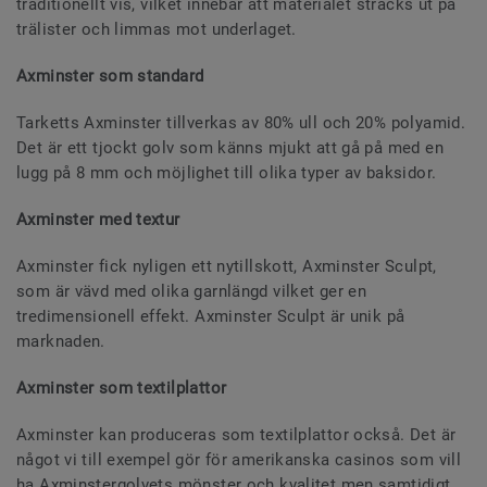
traditionellt vis, vilket innebär att materialet sträcks ut på
trälister och limmas mot underlaget.
Axminster som standard
Tarketts Axminster tillverkas av 80% ull och 20% polyamid.
Det är ett tjockt golv som känns mjukt att gå på med en
lugg på 8 mm och möjlighet till olika typer av baksidor.
Axminster med textur
Axminster fick nyligen ett nytillskott, Axminster Sculpt,
som är vävd med olika garnlängd vilket ger en
tredimensionell effekt. Axminster Sculpt är unik på
marknaden.
Axminster som textilplattor
Axminster kan produceras som textilplattor också. Det är
något vi till exempel gör för amerikanska casinos som vill
ha Axminstergolvets mönster och kvalitet men samtidigt