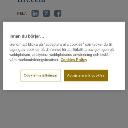
DELA
Innan du börjar…
Genom att klicka på "acceptera alla cookies" samtycker du till
En helande vindpust. Ett hav som aldrig är stilla, alltid
lagring av cookies på din enhet för att förbättra navigeringen på
i rörelse. De hala klipporna känns kalla men fasta,
webbplatsen, analysera webbplatsens användning och bistå i
våra marknadsföringsinsatser.
Cookies Policy
formade i tusentals år av vågor som kommer och går,
kommer och går. Jag känner mig så liten där jag står
med stadig mark under fötterna. Ljudet av vågorna
Cookie-inställningar
Acceptera alla cookies
gör mig lugn.