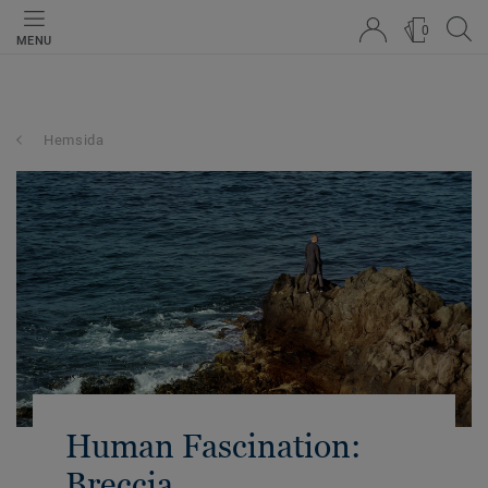
0
MENU
Hemsida
Human Fascination:
Breccia