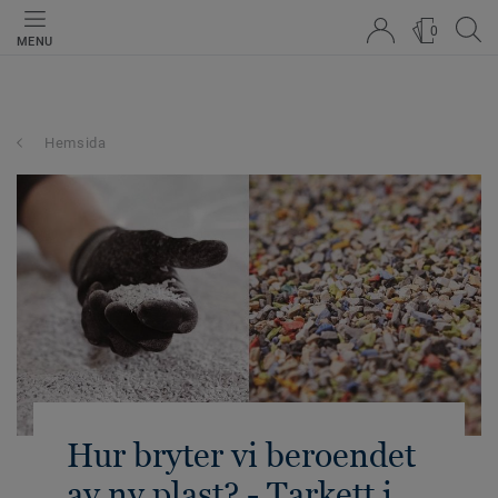
0
MENU
Hemsida
Hur bryter vi beroendet
av ny plast? - Tarkett i