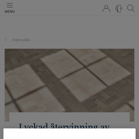
0
MENU
Hemsida
Lyckad återvinning av
trägolv i unikt