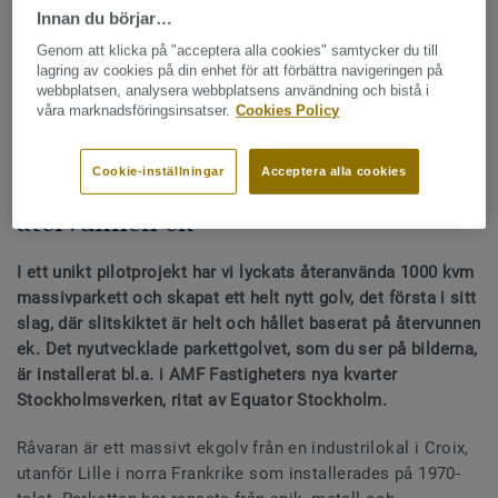
Innan du börjar…
pilotprojekt
Genom att klicka på "acceptera alla cookies" samtycker du till
lagring av cookies på din enhet för att förbättra navigeringen på
DELA
webbplatsen, analysera webbplatsens användning och bistå i
våra marknadsföringsinsatser.
Cookies Policy
Cookie-inställningar
Acceptera alla cookies
Ett helt nytt golv tillverkat av
återvunnen ek
I ett unikt pilotprojekt har vi lyckats återanvända 1000 kvm
massivparkett och skapat ett helt nytt golv, det första i sitt
slag, där slitskiktet är helt och hållet baserat på återvunnen
ek. Det nyutvecklade parkettgolvet, som du ser på bilderna,
är installerat bl.a. i AMF Fastigheters nya kvarter
Stockholmsverken, ritat av Equator Stockholm.
Råvaran är ett massivt ekgolv från en industrilokal i Croix,
utanför Lille i norra Frankrike som installerades på 1970-