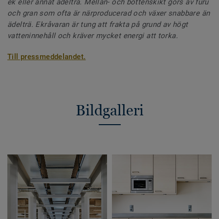
ek eller annat ädelträ. Mellan- och bottenskikt görs av furu
och gran som ofta är närproducerad och växer snabbare än
ädelträ. Ekråvaran är tung att frakta på grund av högt
vatteninnehåll och kräver mycket energi att torka.
Till pressmeddelandet.
Bildgalleri