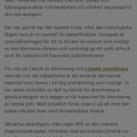
talet. Parketten har rensats från spik, metall och
fuktangripna delar och bearbetats till slitskikt anpassad till
den nya designen.
Det nya golvet har fått namnet Fenix, efter den mytologiska
fågeln som är en symbol för pånyttfödelse. Designen är
specialframtagen för att ta tillvara så mycket som möjligt
av den återvunna råvaran och samtidigt ge ett unikt uttryck
som för tankarna till klassiskt parkettmönster.
För oss på Tarkett är återvinning och
cirkulär omställning
centralt och vår målsättning är att använda återvunnet
material som råvara i så hög utsträckning som möjligt. Vi
har redan utvecklat en helt ny teknik för återvinning av
gamla plastgolv och bygger ut vår kapacitet för återvinning
av textila golv. Med projektet Fenix visar vi på att man kan
jobba cirkulärt även med förnyelsebara råvaror.
Moderna parkettgolv, vilka utgör 95% av den svenska
trägolvsmarknaden, tillverkas med ett översta slitskikt av