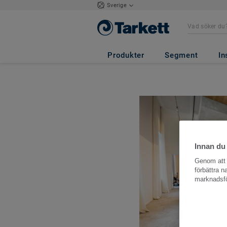
Sverige
Produkter
Segment
In
Innan du
Genom att k
förbättra 
marknadsfö