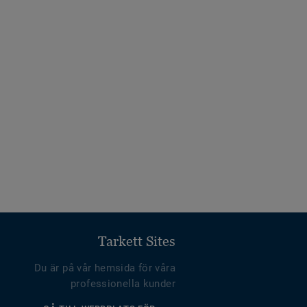
Tarkett Sites
Du är på vår hemsida för våra
professionella kunder