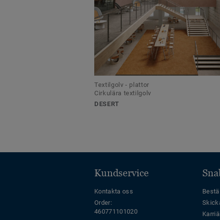
Textilgolv - plattor
Cirkulära textilgolv
DESERT
Kundservice
Sna
Kontakta oss
Bestäl
Order:
Skick
460771101020
Karriä