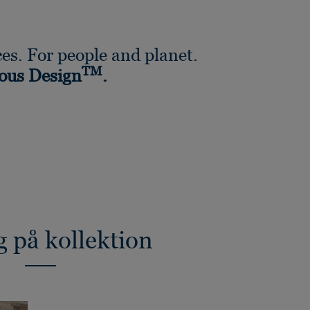
es. For people and planet.
TM
ous Design
.
g på kollektion