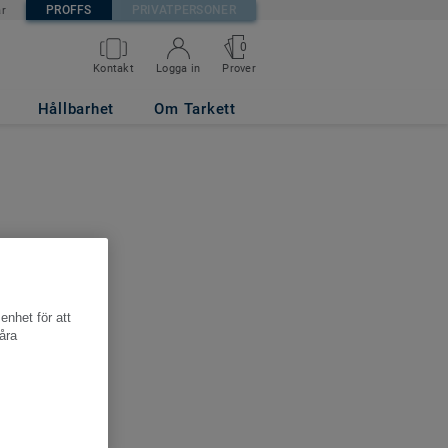
PROFFS
PRIVATPERSONER
är
0
Kontakt
Logga in
Prover
Hållbarhet
Om Tarkett
s
enhet för att
åra