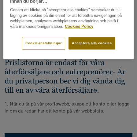
Innan du börjar…
ör- Tarketts prislista på
Genom att klicka på "acceptera alla cookies" samtycker du till
lagring av cookies på din enhet för att förbättra navigeringen på
hemsidan?
webbplatsen, analysera webbplatsens användning och bistå i
våra marknadsföringsinsatser.
Cookies Policy
DELA
Cookie-inställningar
Acceptera alla cookies
Prislistorna är endast för våra
återförsäljare och entreprenörer- Är
du privatperson ber vi dig vända dig
till en av våra återförsäljare.
1. När du är på vår proffswebb, skapa ett konto eller logga
in om du redan har ett konto på vår webbplats.