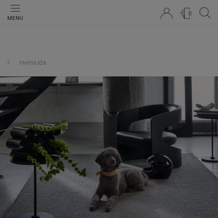
0
MENU
Hemsida