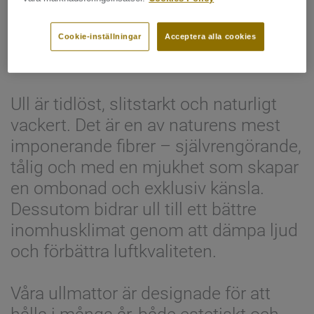
Mattor av ull
Cookie-inställningar
Acceptera alla cookies
Ull är tidlöst, slitstarkt och naturligt
vackert. Det är en av naturens mest
imponerande fibrer – självrengörande,
tålig och med en mjukhet som skapar
en ombonad och exklusiv känsla.
Dessutom bidrar ull till ett bättre
inomhusklimat genom att dämpa ljud
och förbättra luftkvaliteten.
Våra ullmattor är designade för att