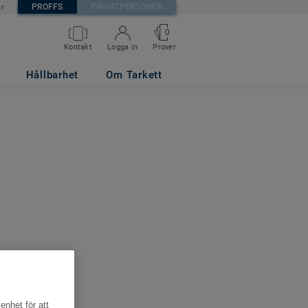
PROFFS
PRIVATPERSONER
är
0
Kontakt
Logga in
Prover
Hållbarhet
Om Tarkett
enhet för att