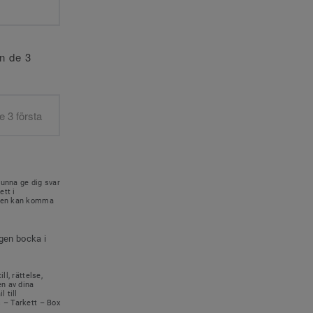
an de 3
kunna ge dig svar
ett i
onen kan komma
igen bocka i
ll, rättelse,
en av dina
 till
s – Tarkett – Box