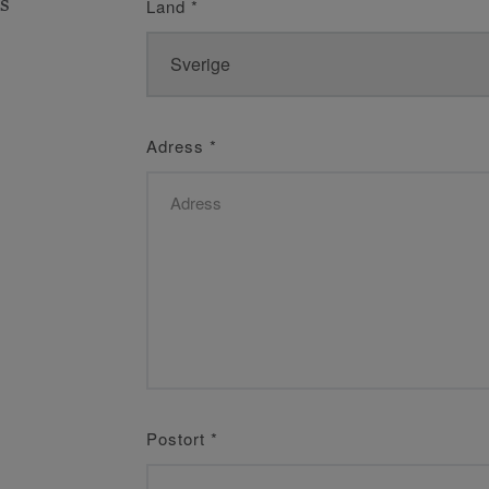
s
Land
*
Adress
*
Postort
*