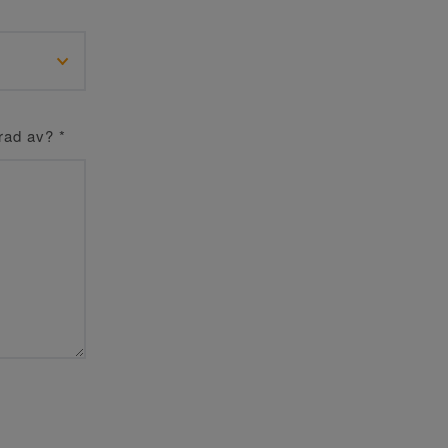
erad av?
*