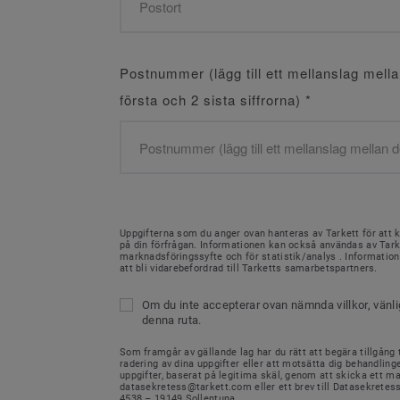
Postnummer (lägg till ett mellanslag mell
första och 2 sista siffrorna)
*
Uppgifterna som du anger ovan hanteras av Tarkett för att 
på din förfrågan. Informationen kan också användas av Tark
marknadsföringssyfte och för statistik/analys . Informati
att bli vidarebefordrad till Tarketts samarbetspartners.
Om du inte accepterar ovan nämnda villkor, vänl
denna ruta.
Som framgår av gällande lag har du rätt att begära tillgång ti
radering av dina uppgifter eller att motsätta dig behandling
uppgifter, baserat på legitima skäl, genom att skicka ett mail
datasekretess@tarkett.com eller ett brev till Datasekretes
4538 – 19149 Sollentuna.