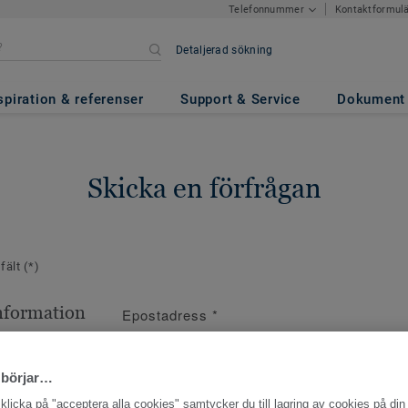
Kontaktformul
Telefonnummer
Detaljerad sökning
spiration & referenser
Support & Service
Dokument
Skicka en förfrågan
 fält
(*)
nformation
Epostadress
*
ppgifter
 börjar…
licka på "acceptera alla cookies" samtycker du till lagring av cookies på din 