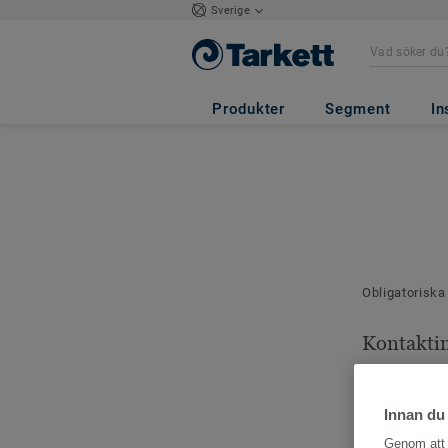
Sverige
Produkter
Segment
In
Obligatoriska
Kontakti
Dina kontaktu
Innan du
Genom att k