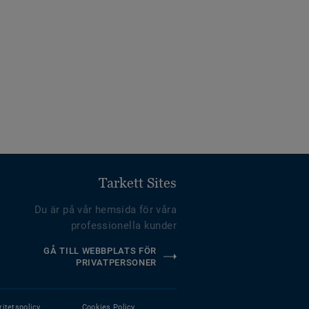
Tarkett Sites
Du är på vår hemsida för våra
professionella kunder
GÅ TILL WEBBPLATS FÖR
PRIVATPERSONER
ritetspolicy
Cookies Policy