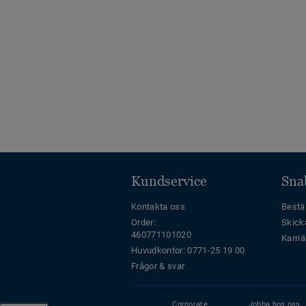
Kundservice
Sna
Kontakta oss
Bestäl
Order:
Skick
460771101020
Karriä
Huvudkontor: 0771-25 19 00
Frågor & svar
Corporate
Jobba hos oss