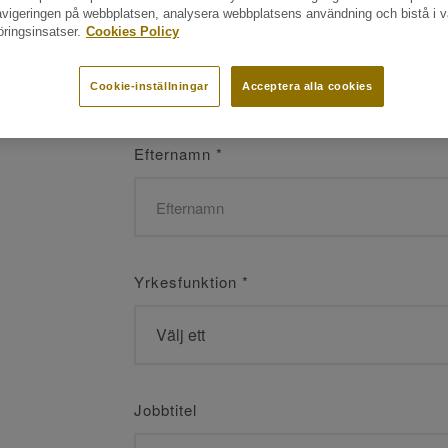
navigeringen på webbplatsen, analysera webbplatsens användning och bistå i v
Namn
*
ringsinsatser.
Cookies Policy
Cookie-inställningar
Acceptera alla cookies
Efternamn
*
Yrkesfunktion
*
Jobbtitel