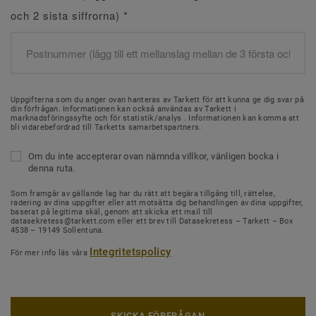
och 2 sista siffrorna)
*
Uppgifterna som du anger ovan hanteras av Tarkett för att kunna ge dig svar på
din förfrågan. Informationen kan också användas av Tarkett i
marknadsföringssyfte och för statistik/analys . Informationen kan komma att
bli vidarebefordrad till Tarketts samarbetspartners.
Om du inte accepterar ovan nämnda villkor, vänligen bocka i
denna ruta.
Som framgår av gällande lag har du rätt att begära tillgång till, rättelse,
radering av dina uppgifter eller att motsätta dig behandlingen av dina uppgifter,
baserat på legitima skäl, genom att skicka ett mail till
datasekretess@tarkett.com eller ett brev till Datasekretess – Tarkett – Box
4538 – 19149 Sollentuna.
Integritetspolicy
För mer info läs våra
SKICKA FÖRFRÅGAN