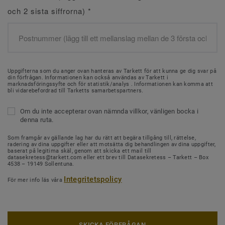
och 2 sista siffrorna)
*
Uppgifterna som du anger ovan hanteras av Tarkett för att kunna ge dig svar på
din förfrågan. Informationen kan också användas av Tarkett i
marknadsföringssyfte och för statistik/analys . Informationen kan komma att
bli vidarebefordrad till Tarketts samarbetspartners.
Om du inte accepterar ovan nämnda villkor, vänligen bocka i
denna ruta.
Som framgår av gällande lag har du rätt att begära tillgång till, rättelse,
radering av dina uppgifter eller att motsätta dig behandlingen av dina uppgifter,
baserat på legitima skäl, genom att skicka ett mail till
datasekretess@tarkett.com eller ett brev till Datasekretess – Tarkett – Box
4538 – 19149 Sollentuna.
Integritetspolicy
För mer info läs våra
SKICKA FÖRFRÅGAN