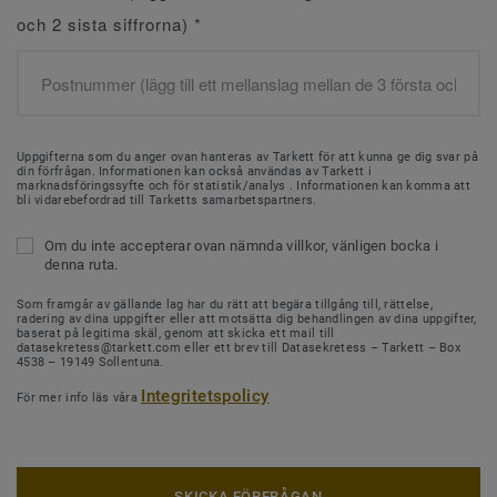
och 2 sista siffrorna)
*
Uppgifterna som du anger ovan hanteras av Tarkett för att kunna ge dig svar på
din förfrågan. Informationen kan också användas av Tarkett i
marknadsföringssyfte och för statistik/analys . Informationen kan komma att
bli vidarebefordrad till Tarketts samarbetspartners.
Om du inte accepterar ovan nämnda villkor, vänligen bocka i
denna ruta.
Som framgår av gällande lag har du rätt att begära tillgång till, rättelse,
radering av dina uppgifter eller att motsätta dig behandlingen av dina uppgifter,
baserat på legitima skäl, genom att skicka ett mail till
datasekretess@tarkett.com eller ett brev till Datasekretess – Tarkett – Box
4538 – 19149 Sollentuna.
Integritetspolicy
För mer info läs våra
SKICKA FÖRFRÅGAN