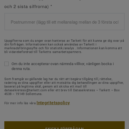
och 2 sista siffrorna)
*
Uppgifterna som du anger ovan hanteras av Tarkett för att kunna ge dig svar på
din förfrågan. Informationen kan också användas av Tarkett i
marknadsföringssyfte och för statistik/analys . Informationen kan komma att
bli vidarebefordrad till Tarketts samarbetspartners.
Om du inte accepterar ovan nämnda villkor, vänligen bocka i
denna ruta.
Som framgår av gällande lag har du rätt att begära tillgång till, rättelse,
radering av dina uppgifter eller att motsätta dig behandlingen av dina uppgifter,
baserat på legitima skäl, genom att skicka ett mail till
datasekretess@tarkett.com eller ett brev till Datasekretess – Tarkett – Box
4538 – 19149 Sollentuna.
Integritetspolicy
För mer info läs våra
SKICKA FÖRFRÅGAN