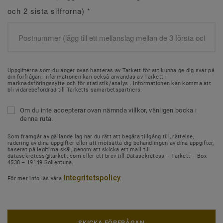
och 2 sista siffrorna)
*
Uppgifterna som du anger ovan hanteras av Tarkett för att kunna ge dig svar på
din förfrågan. Informationen kan också användas av Tarkett i
marknadsföringssyfte och för statistik/analys . Informationen kan komma att
bli vidarebefordrad till Tarketts samarbetspartners.
Om du inte accepterar ovan nämnda villkor, vänligen bocka i
denna ruta.
Som framgår av gällande lag har du rätt att begära tillgång till, rättelse,
radering av dina uppgifter eller att motsätta dig behandlingen av dina uppgifter,
baserat på legitima skäl, genom att skicka ett mail till
datasekretess@tarkett.com eller ett brev till Datasekretess – Tarkett – Box
4538 – 19149 Sollentuna.
Integritetspolicy
För mer info läs våra
SKICKA FÖRFRÅGAN