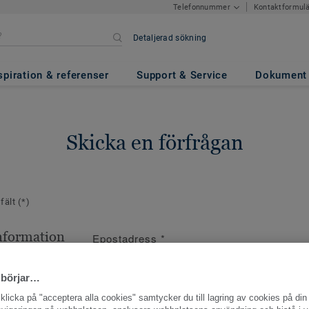
Kontaktformul
Telefonnummer
Detaljerad sökning
spiration & referenser
Support & Service
Dokument
Skicka en förfrågan
 fält
(*)
nformation
Epostadress
*
ppgifter
 börjar…
licka på "acceptera alla cookies" samtycker du till lagring av cookies på din 