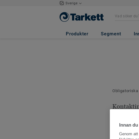
Sverige
Produkter
Segment
In
Obligatoriska
Kontakti
Dina kontaktu
Innan du
Genom att k