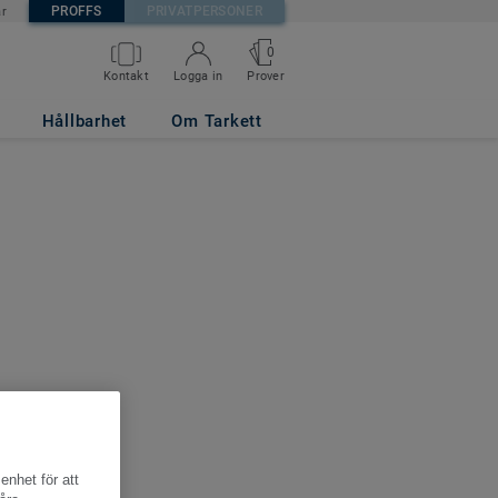
PROFFS
PRIVATPERSONER
är
0
Kontakt
Logga in
Prover
Hållbarhet
Om Tarkett
enhet för att