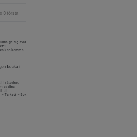
kunna ge dig svar
ett i
onen kan komma
igen bocka i
ll, rättelse,
en av dina
 till
s – Tarkett – Box