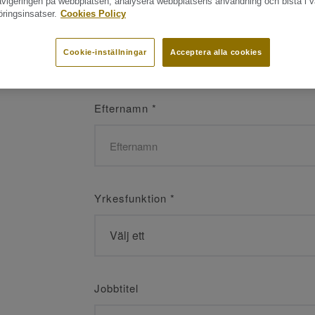
navigeringen på webbplatsen, analysera webbplatsens användning och bistå i v
ringsinsatser.
Cookies Policy
Namn
*
Cookie-inställningar
Acceptera alla cookies
Efternamn
*
Yrkesfunktion
*
Jobbtitel