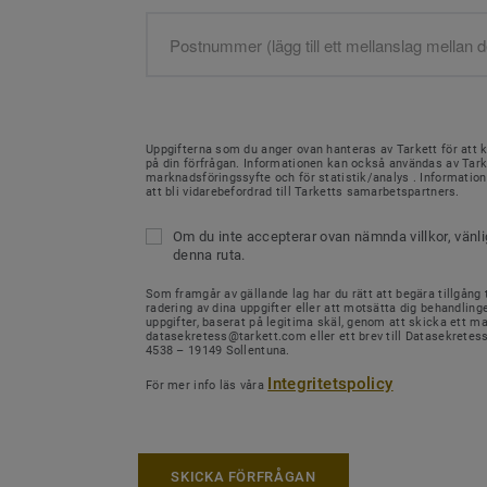
Uppgifterna som du anger ovan hanteras av Tarkett för att 
på din förfrågan. Informationen kan också användas av Tark
marknadsföringssyfte och för statistik/analys . Informati
att bli vidarebefordrad till Tarketts samarbetspartners.
Om du inte accepterar ovan nämnda villkor, vänl
denna ruta.
Som framgår av gällande lag har du rätt att begära tillgång ti
radering av dina uppgifter eller att motsätta dig behandling
uppgifter, baserat på legitima skäl, genom att skicka ett mail
datasekretess@tarkett.com eller ett brev till Datasekretes
4538 – 19149 Sollentuna.
Integritetspolicy
För mer info läs våra
SKICKA FÖRFRÅGAN