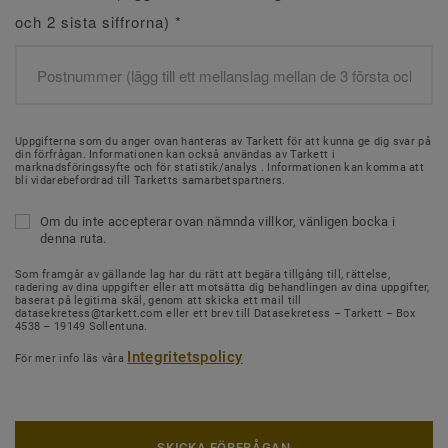
och 2 sista siffrorna)
*
Uppgifterna som du anger ovan hanteras av Tarkett för att kunna ge dig svar på
din förfrågan. Informationen kan också användas av Tarkett i
marknadsföringssyfte och för statistik/analys . Informationen kan komma att
bli vidarebefordrad till Tarketts samarbetspartners.
Om du inte accepterar ovan nämnda villkor, vänligen bocka i
denna ruta.
Som framgår av gällande lag har du rätt att begära tillgång till, rättelse,
radering av dina uppgifter eller att motsätta dig behandlingen av dina uppgifter,
baserat på legitima skäl, genom att skicka ett mail till
datasekretess@tarkett.com eller ett brev till Datasekretess – Tarkett – Box
4538 – 19149 Sollentuna.
Integritetspolicy
För mer info läs våra
SKICKA FÖRFRÅGAN