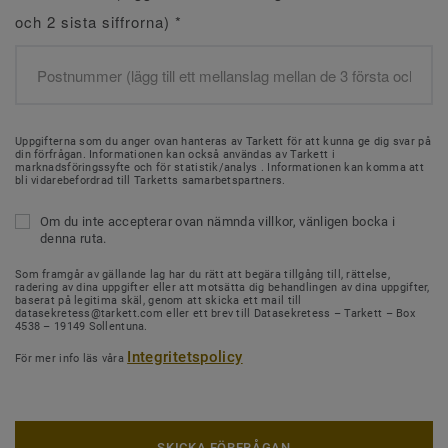
och 2 sista siffrorna)
*
Uppgifterna som du anger ovan hanteras av Tarkett för att kunna ge dig svar på
din förfrågan. Informationen kan också användas av Tarkett i
marknadsföringssyfte och för statistik/analys . Informationen kan komma att
bli vidarebefordrad till Tarketts samarbetspartners.
Om du inte accepterar ovan nämnda villkor, vänligen bocka i
denna ruta.
Som framgår av gällande lag har du rätt att begära tillgång till, rättelse,
radering av dina uppgifter eller att motsätta dig behandlingen av dina uppgifter,
baserat på legitima skäl, genom att skicka ett mail till
datasekretess@tarkett.com eller ett brev till Datasekretess – Tarkett – Box
4538 – 19149 Sollentuna.
Integritetspolicy
För mer info läs våra
SKICKA FÖRFRÅGAN