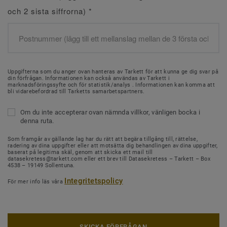
och 2 sista siffrorna)
*
Uppgifterna som du anger ovan hanteras av Tarkett för att kunna ge dig svar på
din förfrågan. Informationen kan också användas av Tarkett i
marknadsföringssyfte och för statistik/analys . Informationen kan komma att
bli vidarebefordrad till Tarketts samarbetspartners.
Om du inte accepterar ovan nämnda villkor, vänligen bocka i
denna ruta.
Som framgår av gällande lag har du rätt att begära tillgång till, rättelse,
radering av dina uppgifter eller att motsätta dig behandlingen av dina uppgifter,
baserat på legitima skäl, genom att skicka ett mail till
datasekretess@tarkett.com eller ett brev till Datasekretess – Tarkett – Box
4538 – 19149 Sollentuna.
Integritetspolicy
För mer info läs våra
SKICKA FÖRFRÅGAN