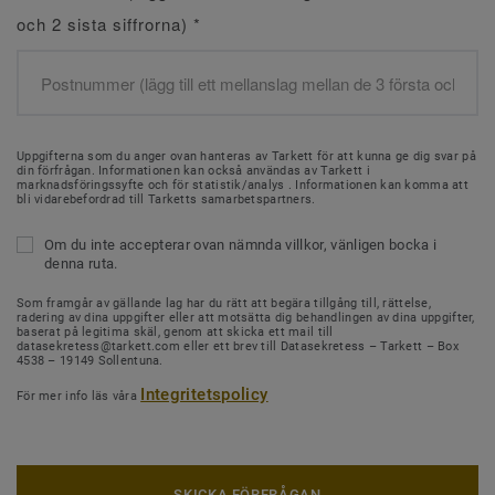
och 2 sista siffrorna)
*
Uppgifterna som du anger ovan hanteras av Tarkett för att kunna ge dig svar på
din förfrågan. Informationen kan också användas av Tarkett i
marknadsföringssyfte och för statistik/analys . Informationen kan komma att
bli vidarebefordrad till Tarketts samarbetspartners.
Om du inte accepterar ovan nämnda villkor, vänligen bocka i
denna ruta.
Som framgår av gällande lag har du rätt att begära tillgång till, rättelse,
radering av dina uppgifter eller att motsätta dig behandlingen av dina uppgifter,
baserat på legitima skäl, genom att skicka ett mail till
datasekretess@tarkett.com eller ett brev till Datasekretess – Tarkett – Box
4538 – 19149 Sollentuna.
Integritetspolicy
För mer info läs våra
SKICKA FÖRFRÅGAN