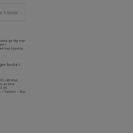
kunna ge dig svar
ett i
onen kan komma
igen bocka i
ll, rättelse,
en av dina
 till
s – Tarkett – Box