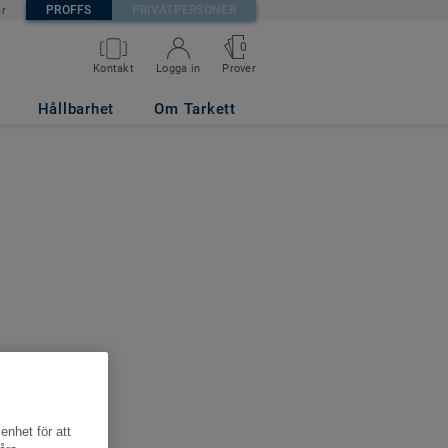
PROFFS
PRIVATPERSONER
är
0
Kontakt
Logga in
Prover
Hållbarhet
Om Tarkett
enhet för att