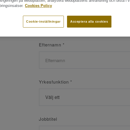
navigeringen på webbplatsen, analysera webbplatsens användning och bistå i v
ringsinsatser.
Cookies Policy
Namn
*
Cookie-inställningar
Acceptera alla cookies
Efternamn
*
Yrkesfunktion
*
Jobbtitel