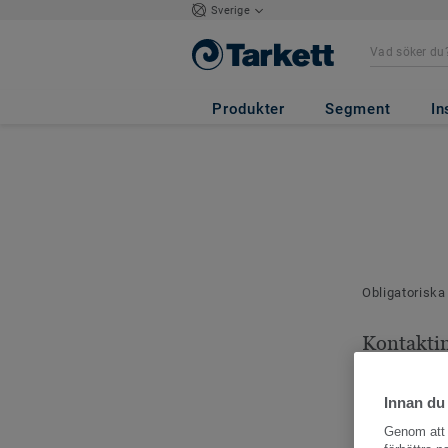
Sverige
Produkter
Segment
In
Obligatoriska
Kontakti
Dina kontaktu
Innan du
Genom att k