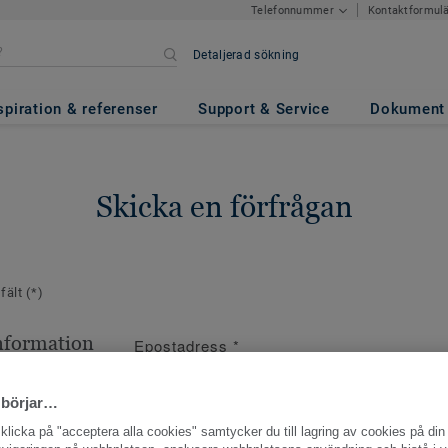
Kontaktformul
Telefonnummer
Detaljerad sökning
spiration & referenser
Support & Service
Dokument
Skicka en förfrågan
 fält
(*)
nformation
Epostadress
*
ppgifter
 börjar…
licka på "acceptera alla cookies" samtycker du till lagring av cookies på din 