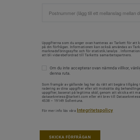
Uppgifterna som du anger ovan hanteras av Tarkett för att 
på din förfrågan. Informationen kan också användas av Tark
marknadsföringssyfte och för statistik/analys . Informati
att bli vidarebefordrad till Tarketts samarbetspartners.
Om du inte accepterar ovan nämnda villkor, vänl
denna ruta.
Som framgår av gällande lag har du rätt att begära tillgång ti
radering av dina uppgifter eller att motsätta dig behandling
uppgifter, baserat på legitima skäl, genom att skicka ett mail
datasekretess@tarkett.com eller ett brev till Datasekretes
4538 – 19149 Sollentuna.
Integritetspolicy
För mer info läs våra
SKICKA FÖRFRÅGAN