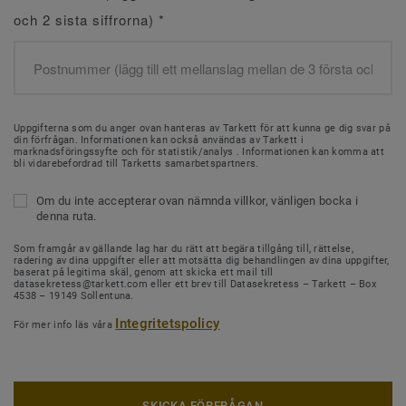
och 2 sista siffrorna)
*
Uppgifterna som du anger ovan hanteras av Tarkett för att kunna ge dig svar på
din förfrågan. Informationen kan också användas av Tarkett i
marknadsföringssyfte och för statistik/analys . Informationen kan komma att
bli vidarebefordrad till Tarketts samarbetspartners.
Om du inte accepterar ovan nämnda villkor, vänligen bocka i
denna ruta.
Som framgår av gällande lag har du rätt att begära tillgång till, rättelse,
radering av dina uppgifter eller att motsätta dig behandlingen av dina uppgifter,
baserat på legitima skäl, genom att skicka ett mail till
datasekretess@tarkett.com eller ett brev till Datasekretess – Tarkett – Box
4538 – 19149 Sollentuna.
Integritetspolicy
För mer info läs våra
SKICKA FÖRFRÅGAN